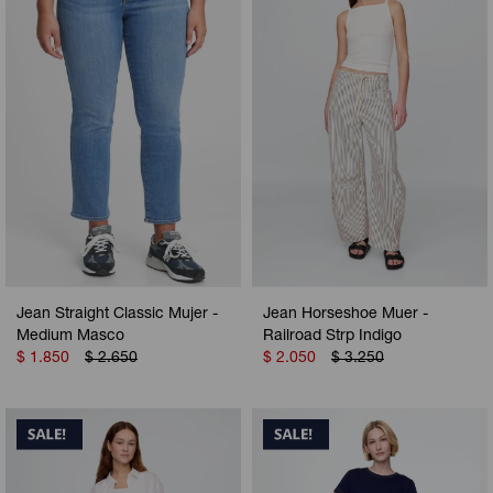
Camperas
Camperas
Camperas
Camperas
Sets
Musculosas
Chalecos
Chalecos
Pijamas
Shorts
Shorts
Ropa interior
Sets
Vestidos y polleras
Ropa interior
Pijamas
Pijamas
Polos
Jean Straight Classic Mujer -
Jean Horseshoe Muer -
Calzas
Medium Masco
Railroad Strp Indigo
$
1.850
$
2.650
$
2.050
$
3.250