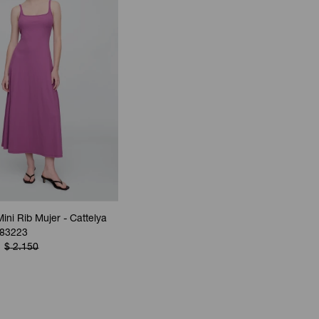
Mini Rib Mujer - Cattelya
183223
$
2.150