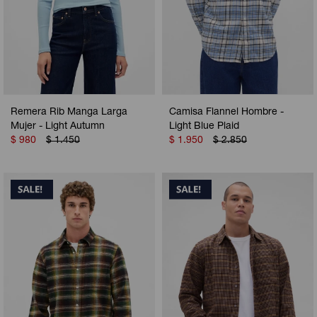
Remera Rib Manga Larga
Camisa Flannel Hombre -
Mujer - Light Autumn
Light Blue Plaid
$
980
$
1.450
$
1.950
$
2.850