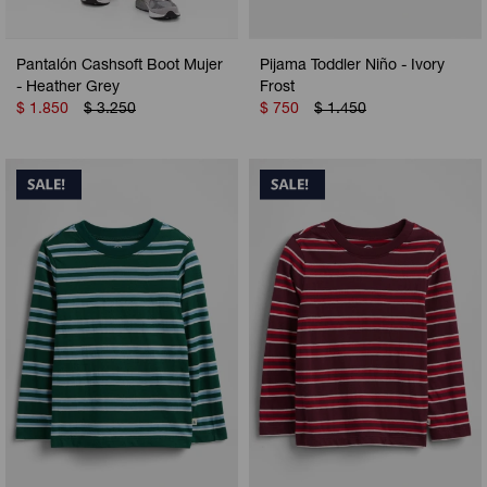
Pantalón Cashsoft Boot Mujer
Pijama Toddler Niño - Ivory
- Heather Grey
Frost
$
1.850
$
3.250
$
750
$
1.450