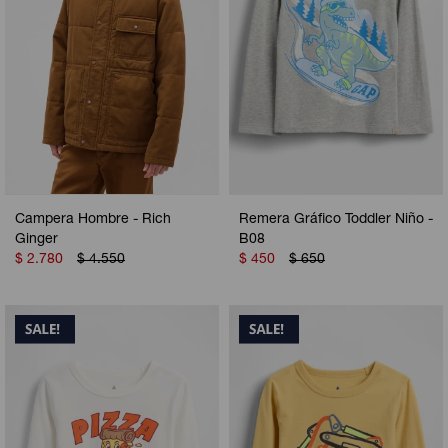
Campera Hombre - Rich
Remera Gráfico Toddler Niño -
Ginger
B08
$
2.780
$
4.550
$
450
$
650