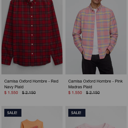
Camperas
Camperas
Camperas
Camperas
Sets
Musculosas
Chalecos
Chalecos
Pijamas
Shorts
Shorts
Ropa interior
Sets
Vestidos y polleras
Ropa interior
Pijamas
Pijamas
Polos
Camisa Oxford Hombre - Red
Camisa Oxford Hombre - Pink
Calzas
Navy Plaid
Madras Plaid
$
1.550
$
2.150
$
1.550
$
2.150