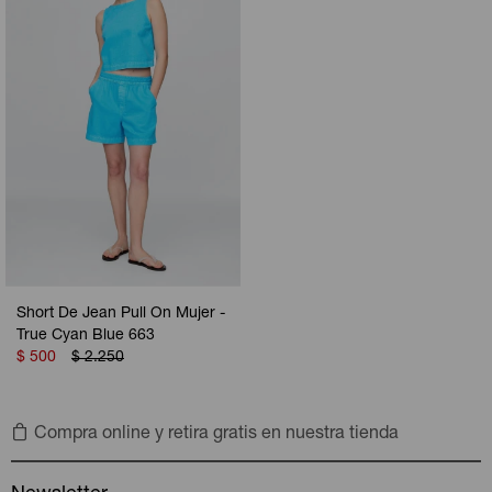
Camperas
Camperas
Camperas
Camperas
Sets
Musculosas
Chalecos
Chalecos
Pijamas
Shorts
Shorts
Ropa interior
Sets
Vestidos y polleras
Ropa interior
Pijamas
Pijamas
Polos
Short De Jean Pull On Mujer -
Calzas
True Cyan Blue 663
$
500
$
2.250
Compra online y retira gratis en nuestra tienda