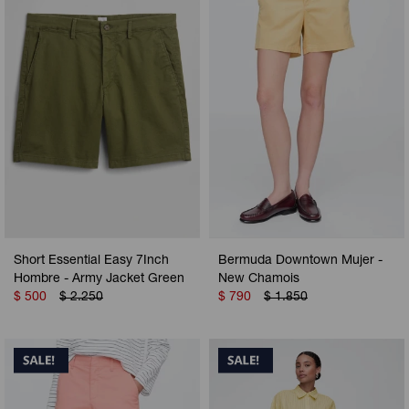
Camperas
Camperas
Camperas
Camperas
Sets
Musculosas
Chalecos
Chalecos
Pijamas
Shorts
Shorts
Ropa interior
Sets
Vestidos y polleras
Ropa interior
Pijamas
Pijamas
Polos
Short Essential Easy 7Inch
Bermuda Downtown Mujer -
Calzas
Hombre - Army Jacket Green
New Chamois
$
500
$
2.250
$
790
$
1.850