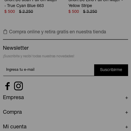
Short De Jean Pull On Mujer
Short De Lino Pull On Mujer -
- True Cyan Blue 663
Yellow Stripe
$
500
$
2.250
$
500
$
3.250
Compra online y retira gratis en nuestra tienda
Newsletter
¡Suscribite y recibí todas nuestras novedades!
Suscribirme


Empresa
Compra
Mi cuenta