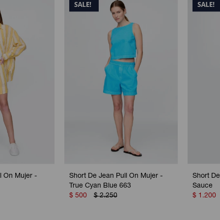
l On Mujer -
Short De Jean Pull On Mujer -
Short De
True Cyan Blue 663
Sauce
$
500
$
2.250
$
1.200