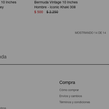
 10 Inches
Bermuda Vintage 10 Inches
rey
Hombre - Iconic Khaki 308
$
500
$
2.250
MOSTRANDO
14
DE
14
enda
Compra
Cómo comprar
Envíos y cambios
Términos y condiciones
otros