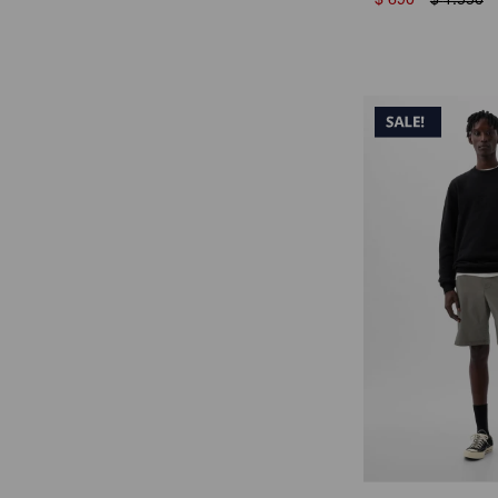
$
690
$
1.550