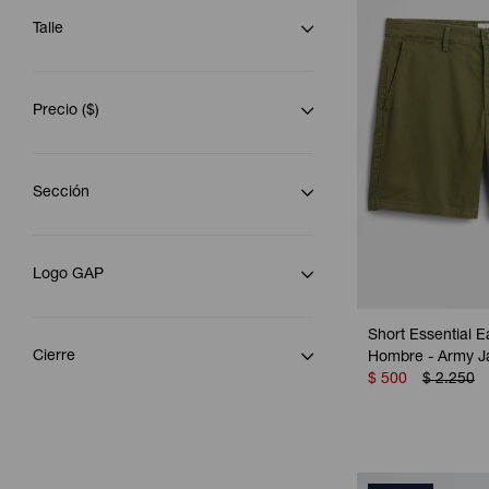
Talle
Precio
($)
Sección
Logo GAP
Short Essential E
Cierre
Hombre - Army J
$
500
$
2.250