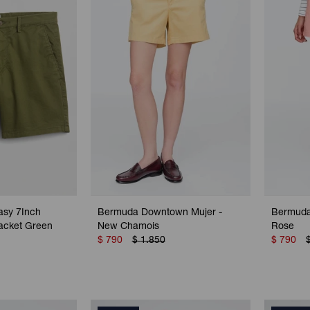
asy 7Inch
Bermuda Downtown Mujer -
Bermuda
acket Green
New Chamois
Rose
$
790
$
1.850
$
790