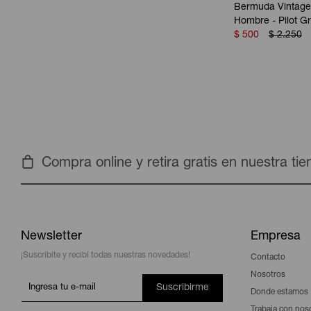
Bermuda Vintage
Hombre - Pilot G
$
500
$
2.250
Compra online y retira gratis en nuestra ti
Newsletter
Empresa
¡Suscribite y recibí todas nuestras novedades!
Contacto
Nosotros
Suscribirme
Donde estamos
Trabaja con nos