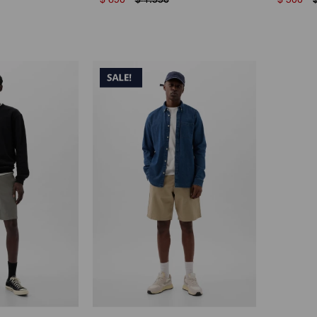
$
690
$
1.550
$
500