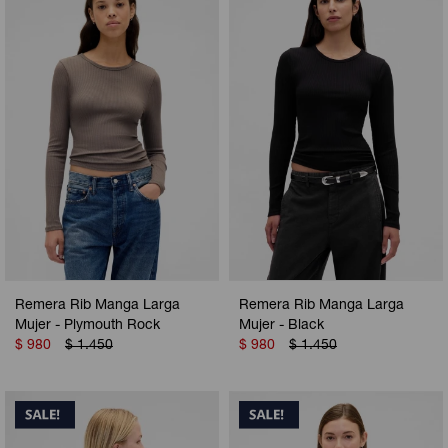
Camperas
Camperas
Camperas
Camperas
Sets
Musculosas
Chalecos
Chalecos
Pijamas
Shorts
Shorts
Ropa interior
Sets
Vestidos y polleras
Ropa interior
Pijamas
Pijamas
Polos
Calzas
Remera Rib Manga Larga
Remera Rib Manga Larga
Mujer - Plymouth Rock
Mujer - Black
$
980
$
1.450
$
980
$
1.450