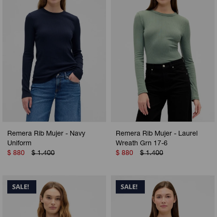
Remera Rib Mujer - Navy
Remera Rib Mujer - Laurel
Uniform
Wreath Grn 17-6
$
880
$
1.400
$
880
$
1.400