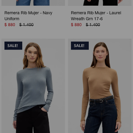
Remera Rib Mujer - Navy
Remera Rib Mujer - Laurel
Uniform
Wreath Grn 17-6
$
880
$
1.400
$
880
$
1.400