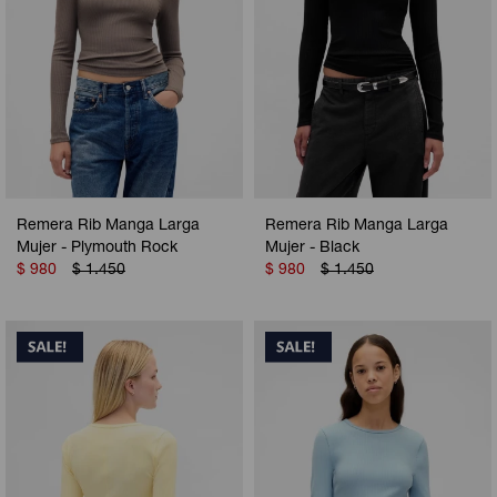
Remera Rib Manga Larga
Remera Rib Manga Larga
Mujer - Plymouth Rock
Mujer - Black
$
980
$
1.450
$
980
$
1.450