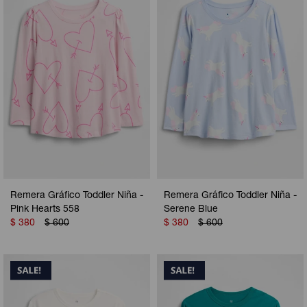
Camperas
Camperas
Camperas
Camperas
Sets
Musculosas
Chalecos
Chalecos
Pijamas
Shorts
Shorts
Ropa interior
Sets
Vestidos y polleras
Ropa interior
Pijamas
Pijamas
Polos
Remera Gráfico Toddler Niña -
Remera Gráfico Toddler Niña -
Calzas
Pink Hearts 558
Serene Blue
$
380
$
600
$
380
$
600