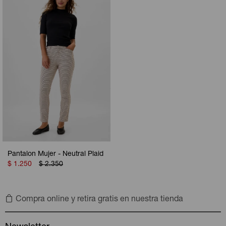
Camperas
Camperas
Camperas
Camperas
Sets
Musculosas
Chalecos
Chalecos
Pijamas
Shorts
Shorts
Ropa interior
Sets
Vestidos y polleras
Ropa interior
Pijamas
Pijamas
Polos
Calzas
Pantalon Mujer - Neutral Plaid
$
1.250
$
2.350
Compra online y retira gratis en nuestra tienda