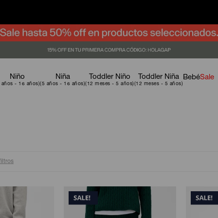
Niño
Niña
Toddler Niño
Toddler Niña
Bebé
Sale
iltros