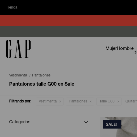
Tienda
Mujer
Hombre
Vestimenta
Pantalones
Pantalones talle G00 en Sale
Filtrando por:
Vestimenta
Pantalones
Talle G00
Quitar f
Categorías