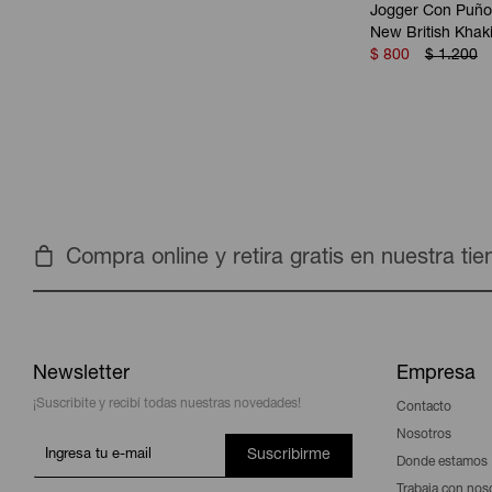
Jogger Con Puño 
New British Khak
$
800
$
1.200
Compra online y retira gratis en nuestra ti
Newsletter
Empresa
¡Suscribite y recibí todas nuestras novedades!
Contacto
Nosotros
Suscribirme
Donde estamos
Trabaja con nos