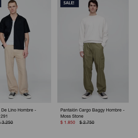
 De Lino Hombre -
Pantalón Cargo Baggy Hombre -
 291
Moss Stone
$
3.250
$
1.850
$
2.750