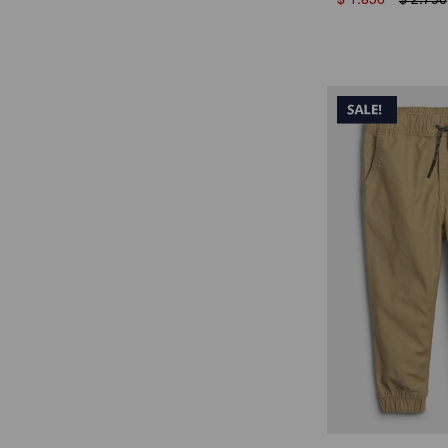
$
1.850
$
2.750