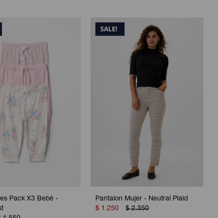
nes Pack X3 Bebé -
Pantalon Mujer - Neutral Plaid
st
$
1.250
$
2.350