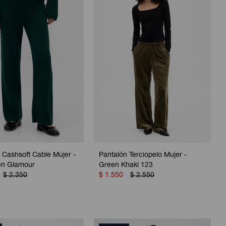
 Cashsoft Cable Mujer -
Pantalón Terciopelo Mujer -
en Glamour
Green Khaki 123
$
2.350
$
1.550
$
2.550