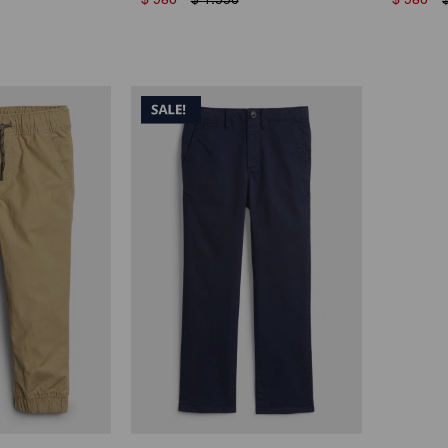
$
980
$
1.550
$
980