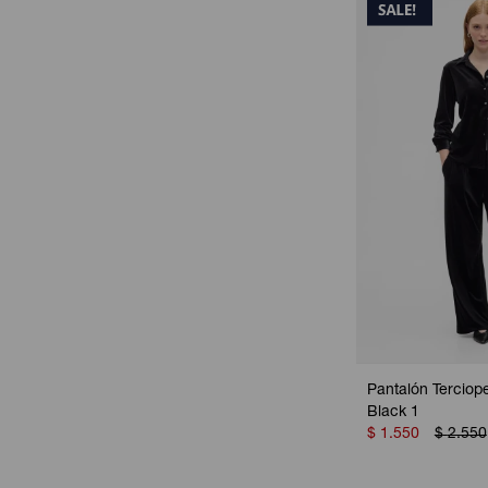
Pantalón Terciope
Black 1
$
1.550
$
2.550