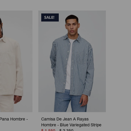
Pana Hombre -
Camisa De Jean A Rayas
Hombre - Blue Variegated Stripe