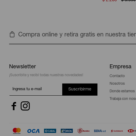
$
2.280
$
3.550
Compra online y retira gratis en nuestra ti
Newsletter
Empresa
¡Suscribite y recibí todas nuestras novedades!
Contacto
Nosotros
Suscribirme
Donde estamos
Trabaja con nos

