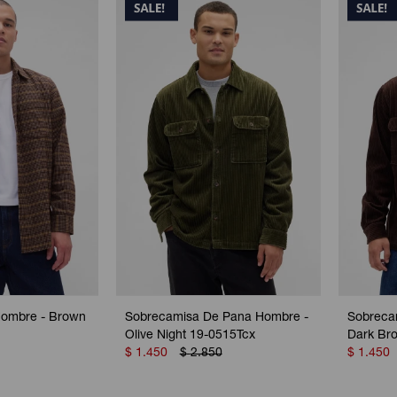
Hombre - Brown
Sobrecamisa De Pana Hombre -
Sobreca
Olive Night 19-0515Tcx
Dark Br
$
1.450
$
2.850
$
1.450