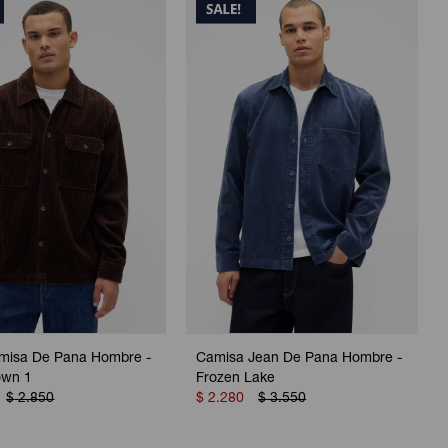
misa De Pana Hombre -
Camisa Jean De Pana Hombre -
own 1
Frozen Lake
$
2.850
$
2.280
$
3.550