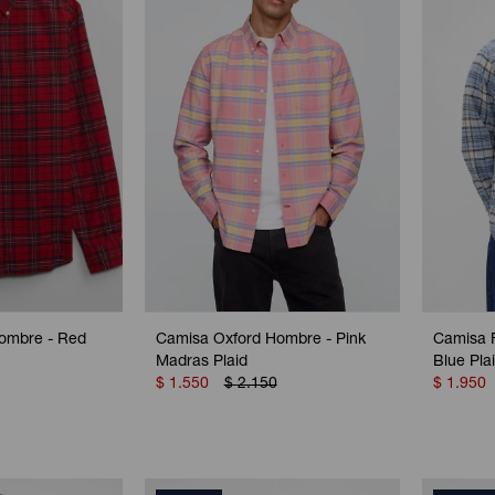
ombre - Red
Camisa Oxford Hombre - Pink
Camisa F
Madras Plaid
Blue Pla
$
1.550
$
2.150
$
1.950