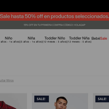
Niño
Niña
Toddler Niño
Toddler Niña
Bebé
Sale
itar filtros