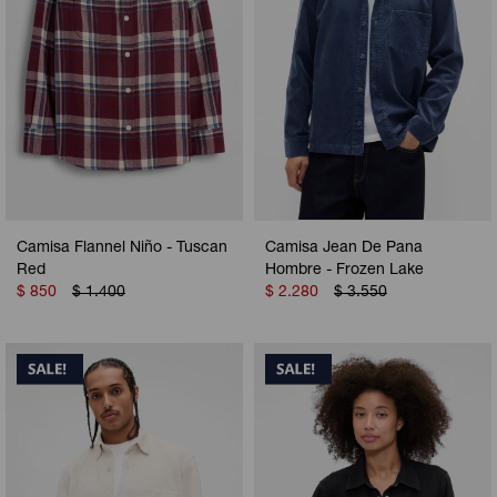
Camisa Flannel Niño - Tuscan
Camisa Jean De Pana
Red
Hombre - Frozen Lake
$
850
$
1.400
$
2.280
$
3.550