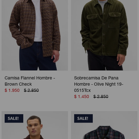
Camisa Flannel Hombre -
Sobrecamisa De Pana
Brown Check
Hombre - Olive Night 19-
$
1.950
$
2.850
0515Tcx
$
1.450
$
2.850