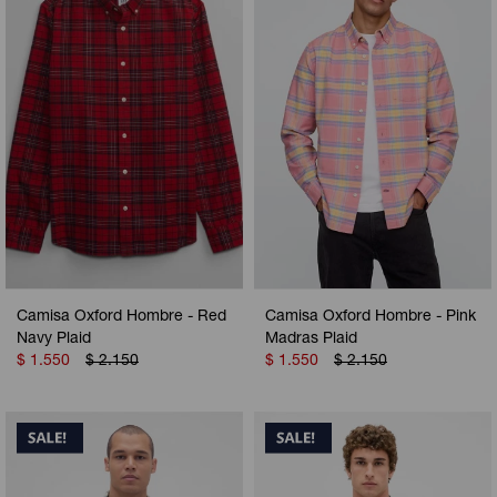
Camperas
Camperas
Camperas
Camperas
Sets
Musculosas
Chalecos
Chalecos
Pijamas
Shorts
Shorts
Ropa interior
Sets
Vestidos y polleras
Ropa interior
Pijamas
Pijamas
Polos
Camisa Oxford Hombre - Red
Camisa Oxford Hombre - Pink
Calzas
Navy Plaid
Madras Plaid
$
1.550
$
2.150
$
1.550
$
2.150