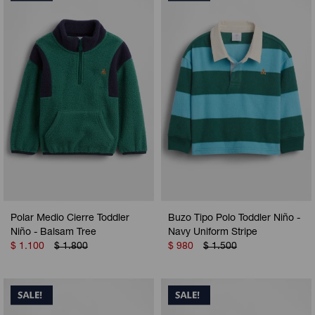
Camperas
Camperas
Camperas
Camperas
Sets
Musculosas
Chalecos
Chalecos
Pijamas
Shorts
Shorts
Ropa interior
Sets
Vestidos y polleras
Ropa interior
Pijamas
Pijamas
Polos
Calzas
Polar Medio Cierre Toddler
Buzo Tipo Polo Toddler Niño -
Niño - Balsam Tree
Navy Uniform Stripe
$
1.100
$
1.800
$
980
$
1.500