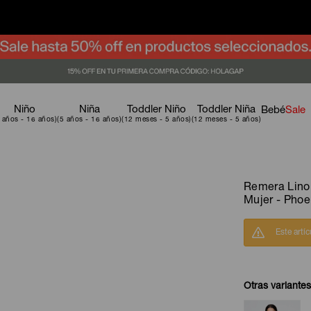
Niño
Niña
Toddler Niño
Toddler Niña
Bebé
Sale
Remera Lino
Mujer - Phoe
Este artí
Otras variantes