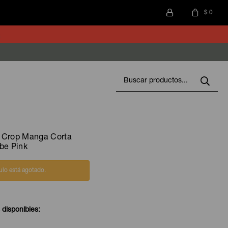
$
0
 Crop Manga Corta
be Pink
culo está agotado.
 disponibles: