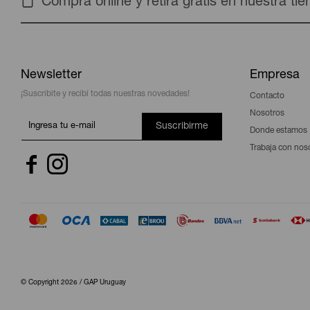
Compra online y retira gratis en nuestra ti
Newsletter
Empresa
¡Suscribite y recibí todas nuestras novedades!
Contacto
Nosotros
Suscribirme
Donde estamos
Trabaja con nos


© Copyright 2026 / GAP Uruguay