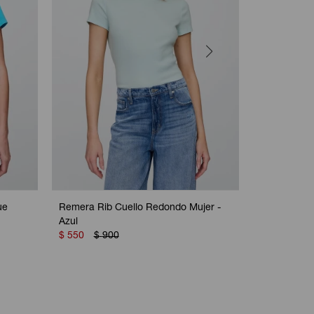
ue
Remera Rib Cuello Redondo Mujer -
Remera Grà
Azul
Camo
$
550
$
900
$
550
$
8