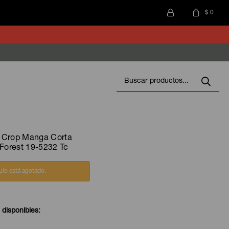
$
0
 Crop Manga Corta
 Forest 19-5232 Tc
culo está agotado.
 disponibles: