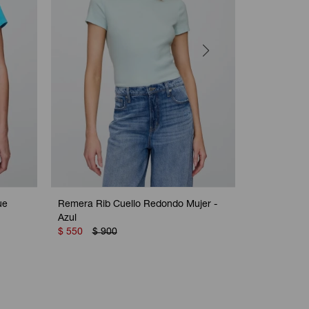
ue
Remera Rib Cuello Redondo Mujer -
Remera Grà
Azul
Camo
$
550
$
900
$
550
$
8