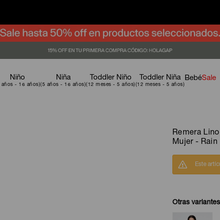
Niño
Niña
Toddler Niño
Toddler Niña
Bebé
Sale
Remera Lino
Mujer - Rain
Este artí
Otras variantes