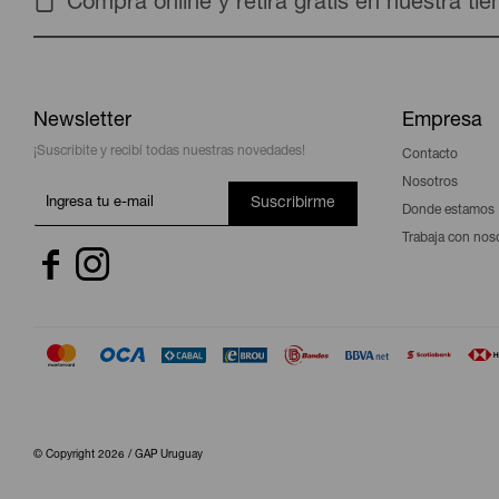
Compra online y retira gratis en nuestra ti
Newsletter
Empresa
¡Suscribite y recibí todas nuestras novedades!
Contacto
Nosotros
Suscribirme
Donde estamos
Trabaja con nos


© Copyright 2026 / GAP Uruguay