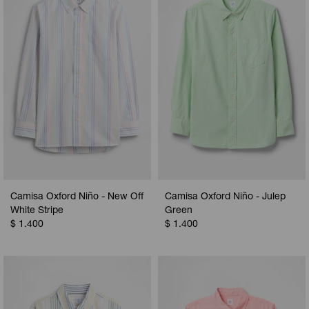
Camperas
Camperas
Camperas
Camperas
Sets
Musculosas
Chalecos
Chalecos
Pijamas
Shorts
Shorts
Ropa interior
Sets
Vestidos y polleras
Ropa interior
Pijamas
Pijamas
Polos
Camisa Oxford Niño - New Off
Camisa Oxford Niño - Julep
Calzas
White Stripe
Green
$
1.400
$
1.400