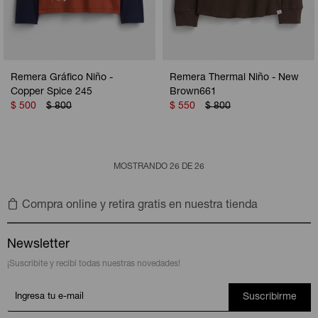
Remera Gráfico Niño -
Remera Thermal Niño - New
Copper Spice 245
Brown661
$
500
$
800
$
550
$
800
MOSTRANDO
26
DE
26
Compra online y retira gratis en nuestra tienda
Newsletter
¡Suscribite y recibí todas nuestras novedades!
Suscribirme