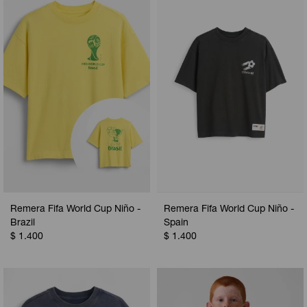
Camperas
Camperas
Camperas
Camperas
Sets
Musculosas
Chalecos
Chalecos
Pijamas
Shorts
Shorts
Ropa interior
Sets
Vestidos y polleras
Ropa interior
Pijamas
Pijamas
Polos
Calzas
Remera Fifa World Cup Niño -
Remera Fifa World Cup Niño -
Brazil
Spain
$
1.400
$
1.400