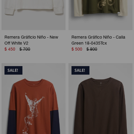
Remera Gráficio Niño - New
Remera Gráfico Niño - Calla
Off White V2
Green 18-0435Tcx
$
450
$
700
$
500
$
800