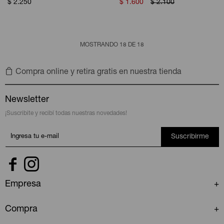
$
2.250
$
1.600
$
2.100
MOSTRANDO
18
DE
18
Compra online y retira gratis en nuestra tienda
Newsletter
¡Suscribite y recibí todas nuestras novedades!
Suscribirme


Empresa
Compra