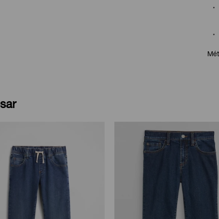
Mét
sar