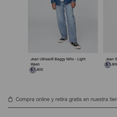
Jean Ultrasoft Baggy Niño - Light
Jean S
Wash
$
1.80
$
1.800
Compra online y retira gratis en nuestra ti