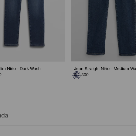
lim Niño - Dark Wash
Jean Straight Niño - Medium W
0
$
1.800
enda