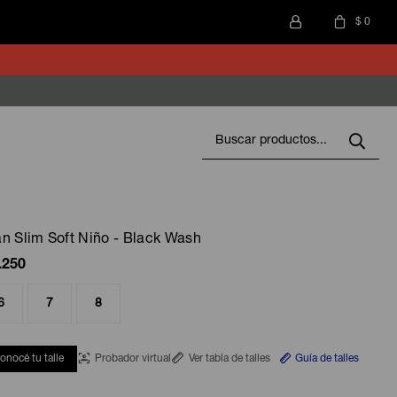
$
0
n Slim Soft Niño - Black Wash
.250
6
7
8
onocé tu talle
Probador virtual
Ver tabla de talles
Guía de talles