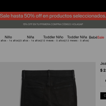
Niño
Niña
Toddler Niño
Toddler Niña
Bebé
Sale
Jea
$
2
C