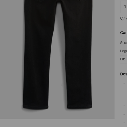
1
Car
Sec
Log
Fit
Des