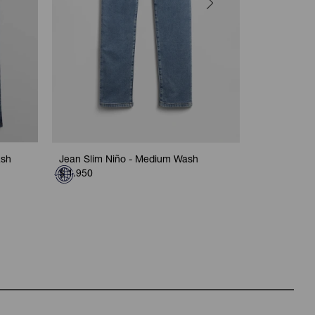
ash
Jean Slim Niño - Medium Wash
Jean Relaxe
$
1.950
$
2.050