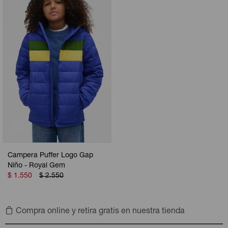
Camperas
Camperas
Camperas
Camperas
Sets
Musculosas
Chalecos
Chalecos
Pijamas
Shorts
Shorts
Ropa interior
Sets
Vestidos y polleras
Ropa interior
Pijamas
Pijamas
Polos
Calzas
Campera Puffer Logo Gap
Niño - Royal Gem
$
1.550
$
2.550
Compra online y retira gratis en nuestra tienda