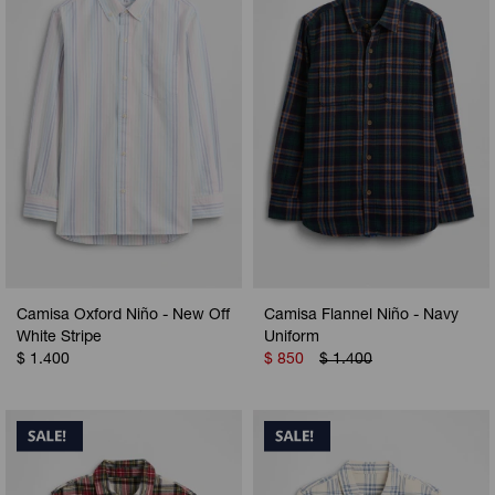
Camperas
Camperas
Camperas
Camperas
Sets
Musculosas
Chalecos
Chalecos
Pijamas
Shorts
Shorts
Ropa interior
Sets
Vestidos y polleras
Ropa interior
Pijamas
Pijamas
Polos
Camisa Oxford Niño - New Off
Camisa Flannel Niño - Navy
Calzas
White Stripe
Uniform
$
1.400
$
850
$
1.400