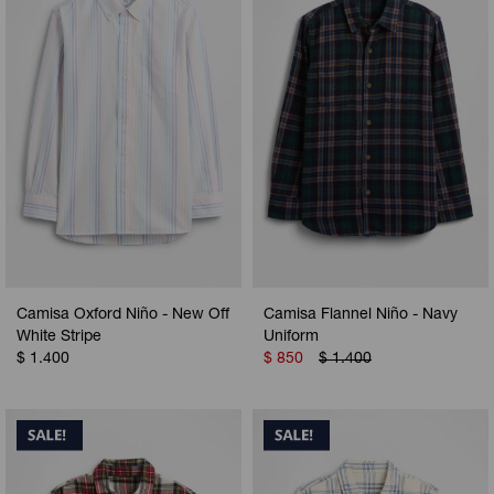
Camperas
Camperas
Camperas
Camperas
Sets
Musculosas
Chalecos
Chalecos
Pijamas
Shorts
Shorts
Ropa interior
Sets
Vestidos y polleras
Ropa interior
Pijamas
Pijamas
Polos
Camisa Oxford Niño - New Off
Camisa Flannel Niño - Navy
Calzas
White Stripe
Uniform
$
1.400
$
850
$
1.400