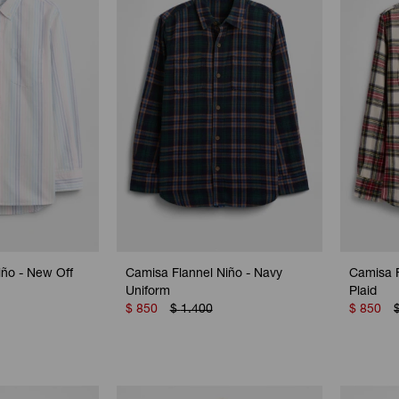
ño - New Off
Camisa Flannel Niño - Navy
Camisa F
Uniform
Plaid
$
850
$
1.400
$
850