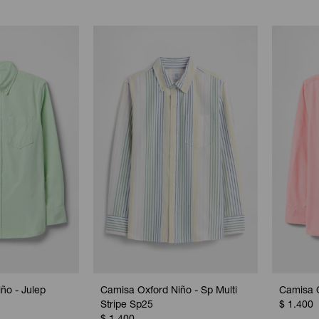
ño - Julep
Camisa Oxford Niño - Sp Multi
Camisa O
Stripe Sp25
$
1.400