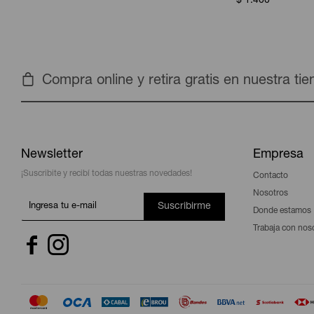
$
1.400
Compra online y retira gratis en nuestra ti
Newsletter
Empresa
¡Suscribite y recibí todas nuestras novedades!
Contacto
Nosotros
Suscribirme
Donde estamos
Trabaja con nos

