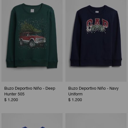
Camperas
Camperas
Camperas
Camperas
Sets
Musculosas
Chalecos
Chalecos
Pijamas
Shorts
Shorts
Ropa interior
Sets
Vestidos y polleras
Ropa interior
Pijamas
Pijamas
Polos
Calzas
Buzo Deportivo Niño - Deep
Buzo Deportivo Niño - Navy
Hunter 505
Uniform
$
1.200
$
1.200