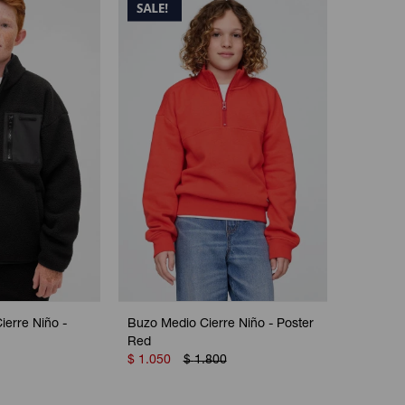
ierre Niño -
Buzo Medio Cierre Niño - Poster
Red
$
1.050
$
1.800