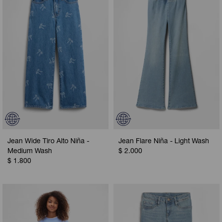
Camperas
Camperas
Camperas
Camperas
Sets
Musculosas
Chalecos
Chalecos
Pijamas
Shorts
Shorts
Ropa interior
Sets
Vestidos y polleras
Ropa interior
Pijamas
Pijamas
Polos
Jean Wide Tiro Alto Niña -
Jean Flare Niña - Light Wash
Calzas
Medium Wash
$
2.000
$
1.800