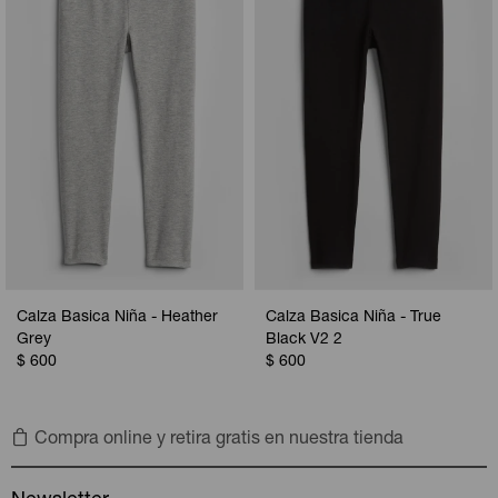
Camperas
Camperas
Camperas
Camperas
Sets
Musculosas
Chalecos
Chalecos
Pijamas
Shorts
Shorts
Ropa interior
Sets
Vestidos y polleras
Ropa interior
Pijamas
Pijamas
Polos
Calza Basica Niña - Heather
Calza Basica Niña - True
Calzas
Grey
Black V2 2
$
600
$
600
Compra online y retira gratis en nuestra tienda