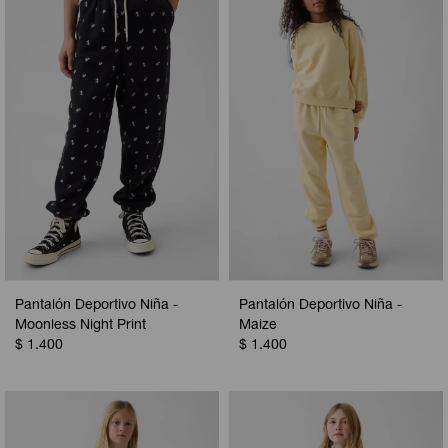
Camperas
Camperas
Camperas
Camperas
Sets
Musculosas
Chalecos
Chalecos
Pijamas
Shorts
Shorts
Ropa interior
Sets
Vestidos y polleras
Ropa interior
Pijamas
Pijamas
Polos
Calzas
Pantalón Deportivo Niña -
Pantalón Deportivo Niña -
Moonless Night Print
Maize
$
1.400
$
1.400