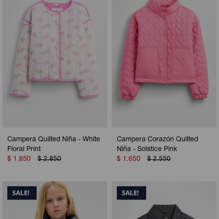
Camperas
Camperas
Camperas
Camperas
Sets
Musculosas
Chalecos
Chalecos
Pijamas
Shorts
Shorts
Ropa interior
Sets
Vestidos y polleras
Ropa interior
Pijamas
Pijamas
Polos
Campera Quilted Niña - White
Campera Corazón Quilted
Calzas
Floral Print
Niña - Solstice Pink
$
1.850
$
2.850
$
1.650
$
2.550