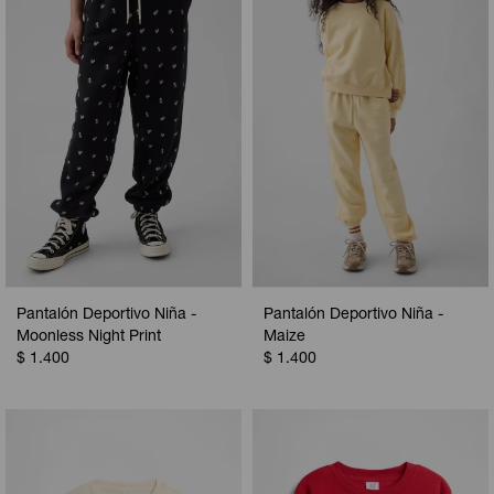
Camperas
Camperas
Camperas
Camperas
Sets
Musculosas
Chalecos
Chalecos
Pijamas
Shorts
Shorts
Ropa interior
Sets
Vestidos y polleras
Ropa interior
Pijamas
Pijamas
Polos
Pantalón Deportivo Niña -
Pantalón Deportivo Niña -
Calzas
Moonless Night Print
Maize
$
1.400
$
1.400