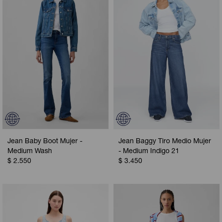
Camperas
Camperas
Camperas
Camperas
Sets
Musculosas
Chalecos
Chalecos
Pijamas
Shorts
Shorts
Ropa interior
Sets
Vestidos y polleras
Ropa interior
Pijamas
Pijamas
Polos
Jean Baby Boot Mujer -
Jean Baggy Tiro Medio Mujer
Calzas
Medium Wash
- Medium Indigo 21
$
2.550
$
3.450