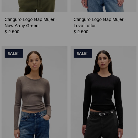
Canguro Logo Gap Mujer -
Canguro Logo Gap Mujer -
New Army Green
Love Letter
$
2.500
$
2.500