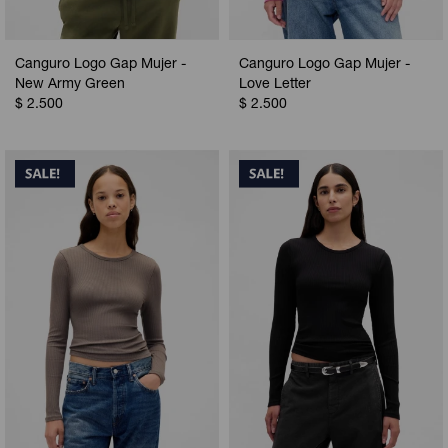
Canguro Logo Gap Mujer -
Canguro Logo Gap Mujer -
New Army Green
Love Letter
$
2.500
$
2.500