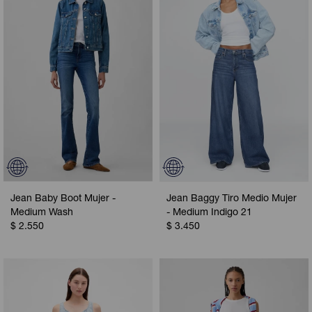
Camperas
Camperas
Camperas
Camperas
Sets
Musculosas
Chalecos
Chalecos
Pijamas
Shorts
Shorts
Ropa interior
Sets
Vestidos y polleras
Ropa interior
Pijamas
Pijamas
Polos
Jean Baby Boot Mujer -
Jean Baggy Tiro Medio Mujer
Calzas
Medium Wash
- Medium Indigo 21
$
2.550
$
3.450