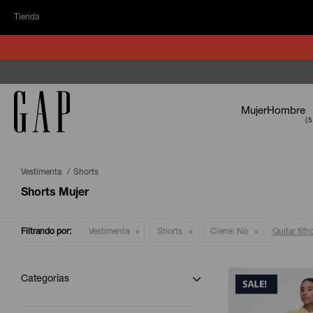
Tienda
Mujer
Hombre
Vestimenta
Shorts
Shorts Mujer
Filtrando por:
Vestimenta
Shorts
Cierre:
No
Quitar filtr
Categorías