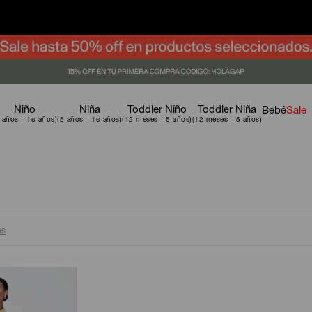
Niño
Niña
Toddler Niño
Toddler Niña
Bebé
Sale
os