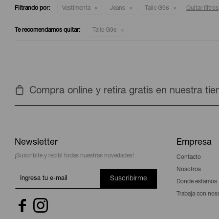
Filtrando por:
Vestimenta
Jeans
Talle G96
Quitar filtros
Te recomendamos quitar:
Talle G96
Compra online y retira gratis en nuestra ti
Newsletter
Empresa
¡Suscribite y recibí todas nuestras novedades!
Contacto
Nosotros
Suscribirme
Donde estamos
Trabaja con nos

