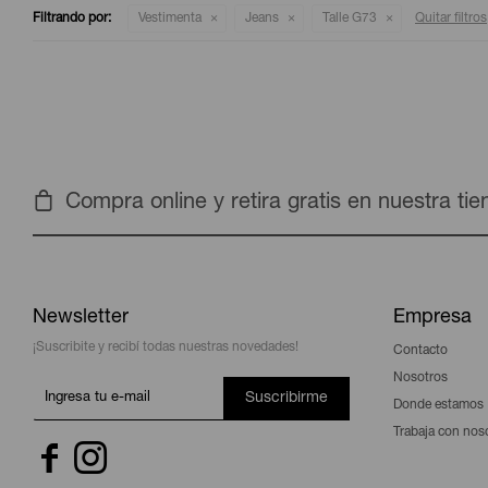
Filtrando por:
Vestimenta
Jeans
Talle G73
Quitar filtros
Compra online y retira gratis en nuestra ti
Newsletter
Empresa
¡Suscribite y recibí todas nuestras novedades!
Contacto
Nosotros
Suscribirme
Donde estamos
Trabaja con nos

