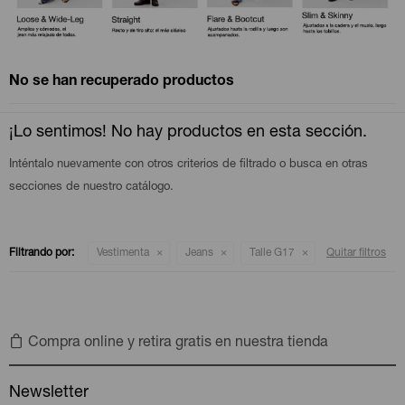
Camperas
Camperas
Camperas
Camperas
Sets
Musculosas
Chalecos
Chalecos
Pijamas
No se han recuperado productos
Shorts
Shorts
Ropa interior
Sets
¡Lo sentimos! No hay productos en esta sección.
Inténtalo nuevamente con otros criterios de filtrado o busca en otras
Vestidos y polleras
Ropa interior
Pijamas
secciones de nuestro catálogo.
Pijamas
Polos
Filtrando por:
Vestimenta
Jeans
Talle G17
Quitar filtros
Calzas
Compra online y retira gratis en nuestra tienda
Newsletter