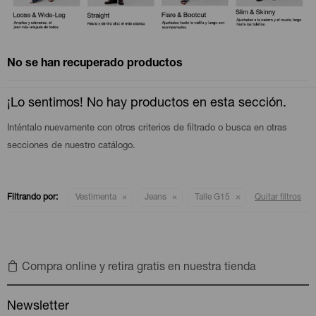
Camperas
Camperas
Camperas
Camperas
Sets
Musculosas
Chalecos
Chalecos
Pijamas
No se han recuperado productos
Shorts
Shorts
Ropa interior
Sets
¡Lo sentimos! No hay productos en esta sección.
Inténtalo nuevamente con otros criterios de filtrado o busca en otras
Vestidos y polleras
Ropa interior
Pijamas
secciones de nuestro catálogo.
Pijamas
Polos
Filtrando por:
Vestimenta
Jeans
Talle G15
Quitar filtros
Calzas
Compra online y retira gratis en nuestra tienda
Newsletter