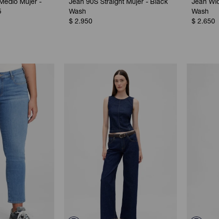
Medio Mujer -
Jean 90S Straight Mujer - Black
Jean Wi
5
Wash
Wash
$
2.950
$
2.650