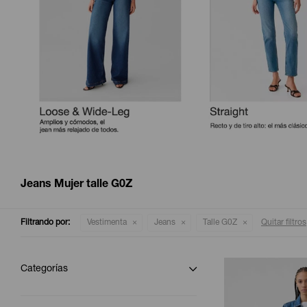
Jeans Mujer talle G0Z
Filtrando por:
Vestimenta
Jeans
Talle G0Z
Quitar filtros
Categorías