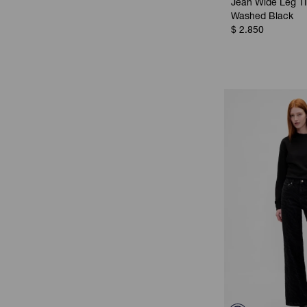
Jean Wide Leg Tir
Washed Black
$
2.850