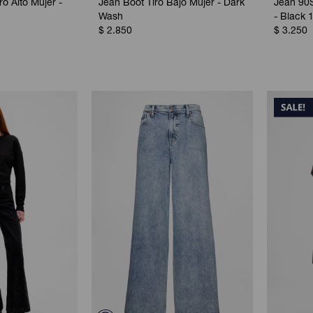
o Alto Mujer -
Jean Boot Tiro Bajo Mujer - Dark
Jean 90S
Wash
- Black 
$
2.850
$
3.250