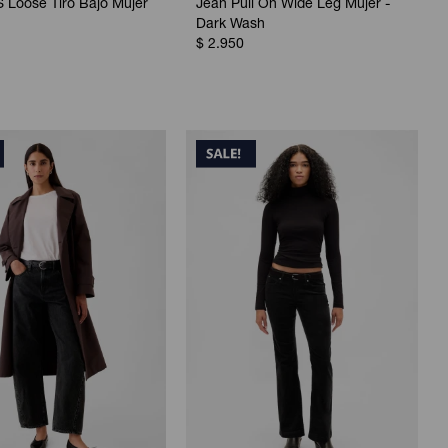
 Loose Tiro Bajo Mujer
Jean Pull On Wide Leg Mujer -
1
Dark Wash
$
2.950