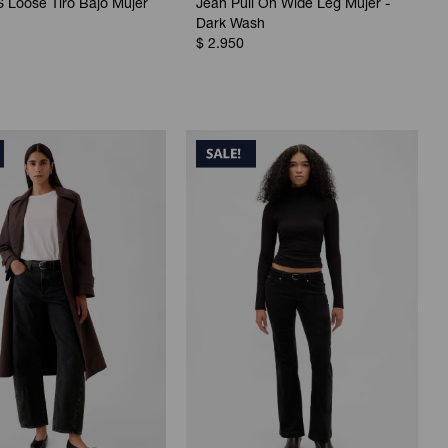
 Loose Tiro Bajo Mujer
Jean Pull On Wide Leg Mujer -
1
Dark Wash
$
2.950