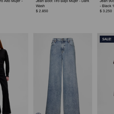
o Alto Mujer -
Jean Boot Tiro Bajo Mujer - Dark
Jean 90S
Wash
- Black 
$
2.850
$
3.250