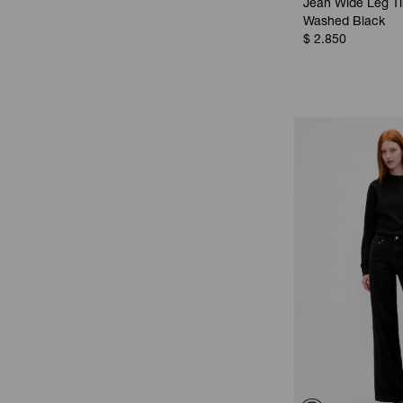
Jean Wide Leg Tir
Washed Black
$
2.850