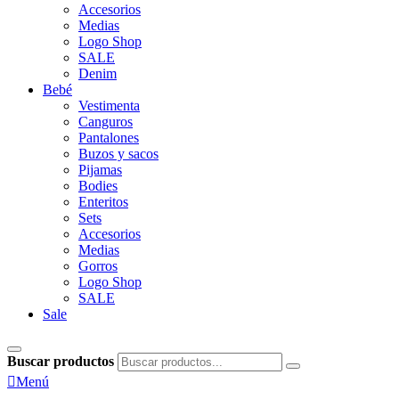
Accesorios
Medias
Logo Shop
SALE
Denim
Bebé
Vestimenta
Canguros
Pantalones
Buzos y sacos
Pijamas
Bodies
Enteritos
Sets
Accesorios
Medias
Gorros
Logo Shop
SALE
Sale
Buscar productos

Menú