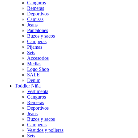
Canguros
Remeras
Deportivos
Camisas
Jeans
Pantalones
Buzos y sacos
Camperas
Pijamas
Sets
Accesorios
Medias
Logo Shop
SALE
Denim
Toddler Niña
Vestimenta
Canguros
Remeras
Deportivos
Jeans
Buzos y sacos
Camperas
Vestidos y polleras
Sets