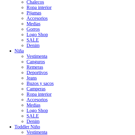
Chalecos
Ropa interior
Pijamas
Accesorios
Medias
Gorros
Logo Shop
SALE
Denim
Niña
Vestimenta
Canguros
Remeras
Deportivos
Jeans
Buzos y sacos
Camperas
Ropa interior
Accesorios
Medias
Logo Shop
SALE
Denim
Toddler Niño
Vestimenta