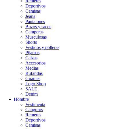
Remeras
Deportivos
Camisas
Jeans
Pantalones
Buzos y sacos
Camperas
Musculosas
Shorts
Vestidos y polleras
Pijamas
Calzas
Accesorios
Medias
Bufandas
Guantes
Logo Shop
SALE
Denim
Hombre
Vestimenta
Canguros
Remeras
Deportivos
Camisas