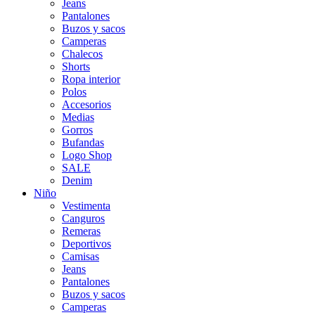
Jeans
Pantalones
Buzos y sacos
Camperas
Chalecos
Shorts
Ropa interior
Polos
Accesorios
Medias
Gorros
Bufandas
Logo Shop
SALE
Denim
Niño
Vestimenta
Canguros
Remeras
Deportivos
Camisas
Jeans
Pantalones
Buzos y sacos
Camperas