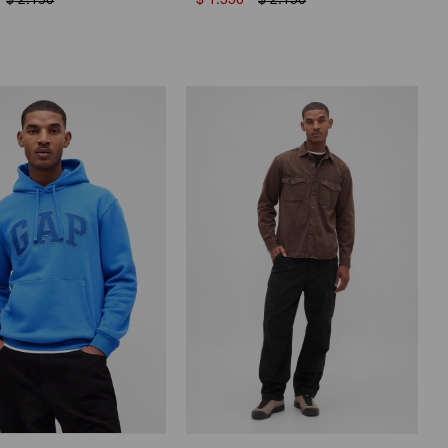
$
2.150
$
1.550
$
2.150