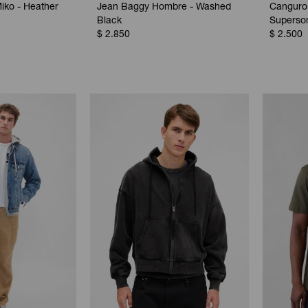
iko - Heather
Jean Baggy Hombre - Washed
Canguro
Black
Superso
$
2.850
$
2.500