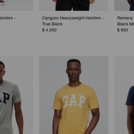
Hombre -
Canguro Heavyweight Hombre -
Remera 
True Black
Black M
$
4.550
$
950