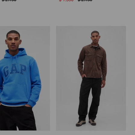
$
2.150
$
1.550
$
2.150