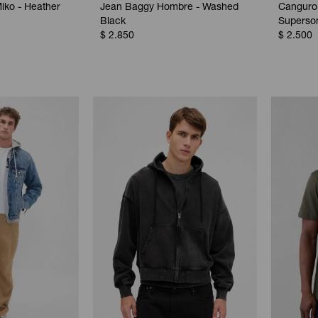
iko - Heather
Jean Baggy Hombre - Washed
Canguro
Black
Superso
$
2.850
$
2.500