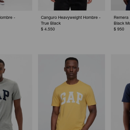
Hombre -
Canguro Heavyweight Hombre -
Remera 
True Black
Black M
$
4.550
$
950