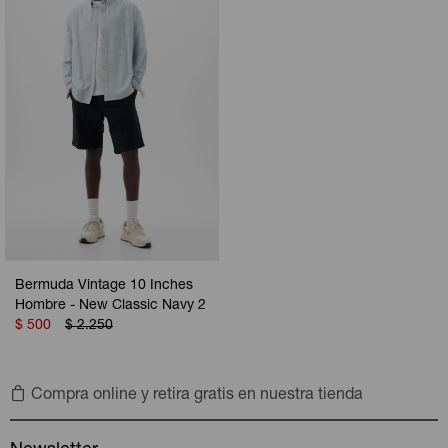
Camperas
Camperas
Camperas
Camperas
Sets
Musculosas
Chalecos
Chalecos
Pijamas
Shorts
Shorts
Ropa interior
Sets
Vestidos y polleras
Ropa interior
Pijamas
Pijamas
Polos
Bermuda Vintage 10 Inches
Calzas
Hombre - New Classic Navy 2
$
500
$
2.250
Compra online y retira gratis en nuestra tienda