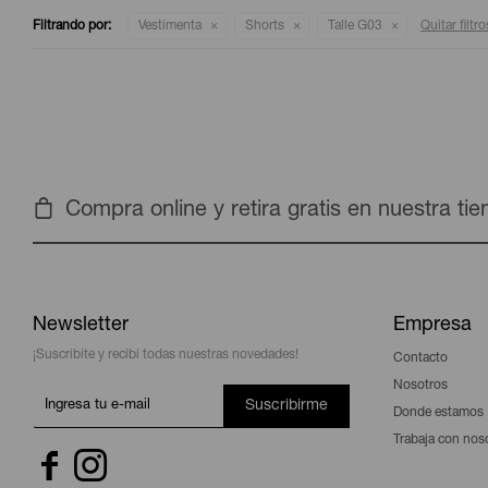
Filtrando por:
Vestimenta
Shorts
Talle G03
Quitar filtro
Compra online y retira gratis en nuestra ti
Newsletter
Empresa
¡Suscribite y recibí todas nuestras novedades!
Contacto
Nosotros
Suscribirme
Donde estamos
Trabaja con nos

