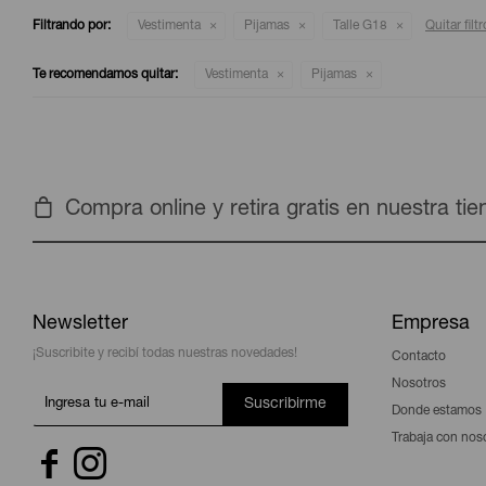
Filtrando por:
Vestimenta
Pijamas
Talle G18
Quitar filt
Te recomendamos quitar:
Vestimenta
Pijamas
Compra online y retira gratis en nuestra ti
Newsletter
Empresa
¡Suscribite y recibí todas nuestras novedades!
Contacto
Nosotros
Suscribirme
Donde estamos
Trabaja con nos

