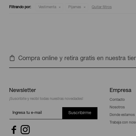
Filtrando por:
Vestimenta
Pijamas
Quitar filtros
Compra online y retira gratis en nuestra ti
Newsletter
Empresa
¡Suscribite y recibí todas nuestras novedades!
Contacto
Nosotros
Suscribirme
Donde estamos
Trabaja con nos

