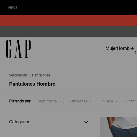
Tienda
Mujer
Hombre
Vestimenta
Pantalones
Pantalones Hombre
Filtrando por:
Vestimenta
Pantalones
Fit:
Slim
Quitar fi
Categorías